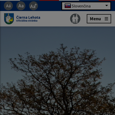
Slovenčina
Čierna Lehota
Menu
Oficiálna stránka