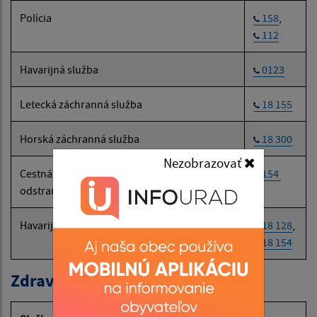
Polícia
158
,
112
Havarijná služba
0123
Letecká záchranná služba
18 155
Horská záchranná služba
18 300
Nezobrazovať
Cestná záchranná služba (SČK):
154
odstraňovanie následkov dopravných nehôd
Havarijná a núdzová služba pre motoristov
18 128
,
18 154
Zdravotné poisťovne