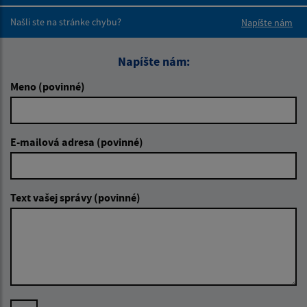
Boli tieto 
Boli 
Našli ste na stránke chybu?
Napíšte nám
Napíšte nám:
Meno (povinné)
E-mailová adresa (povinné)
Text vašej správy (povinné)