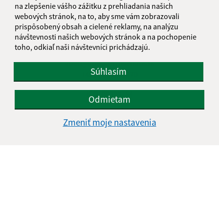
Kontakt:
na zlepšenie vášho zážitku z prehliadania našich
webových stránok, na to, aby sme vám zobrazovali
Obecný úrad Čierna Lehota
prispôsobený obsah a cielené reklamy, na analýzu
Čierna Lehota 68
návštevnosti našich webových stránok a na pochopenie
049 36 Slavošovce
toho, odkiaľ naši návštevníci prichádzajú.
obec@obecciernalehota.sk
Súhlasím
+421 58 788 37 70
IČO: 00328154
Odmietam
Zmeniť moje nastavenia