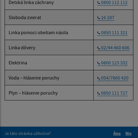
Detská linka záchrany
0800 112 112
Sloboda zvierat
16 187
Linka pomoci obetiam násila
0850 111 321
Linka dôvery
02/44 460 606
Elektrina
0800 123 332
Voda – hlásenie poruchy
054/7865 420
Plyn – hlásenie poruchy
0850 111 727
Je táto stránka užitočná?
Áno
Nie