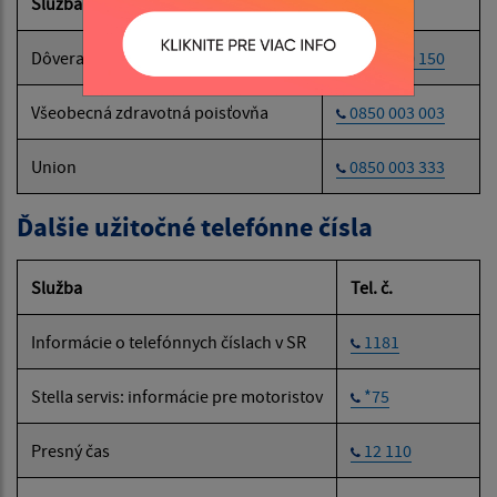
Služba
Tel. č.
Dôvera
0800 150 150
Všeobecná zdravotná poisťovňa
0850 003 003
Union
0850 003 333
Ďalšie užitočné telefónne čísla
Služba
Tel. č.
Informácie o telefónnych číslach v SR
1181
Stella servis: informácie pre motoristov
*75
Presný čas
12 110