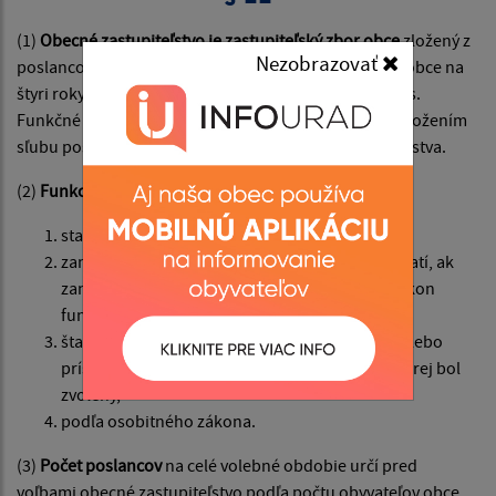
(1)
Obecné zastupiteľstvo je zastupiteľský zbor obce
zložený z
Nezobrazovať
poslancov zvolených v priamych voľbách obyvateľmi obce na
štyri roky. Volebné pravidlá upravuje osobitný predpis.
Funkčné obdobie obecného zastupiteľstva sa končí zložením
sľubu poslancov novozvoleného obecného zastupiteľstva.
(2)
Funkcia poslanca
je nezlučiteľná s funkciou
starostu,
zamestnanca obce, v ktorej bol zvolený; to neplatí, ak
zamestnanec obce je dlhodobo uvoľnený na výkon
funkcie poslanca,
štatutárneho orgánu rozpočtovej organizácie alebo
príspevkovej organizácie zriadenej obcou, v ktorej bol
zvolený,
podľa osobitného zákona.
(3)
Počet poslancov
na celé volebné obdobie určí pred
voľbami obecné zastupiteľstvo podľa počtu obyvateľov obce