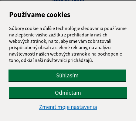
Meno (povinné)
Používame cookies
Súbory cookie a ďalšie technológie sledovania používame
na zlepšenie vášho zážitku z prehliadania našich
E-mailová adresa (povinné)
webových stránok, na to, aby sme vám zobrazovali
prispôsobený obsah a cielené reklamy, na analýzu
návštevnosti našich webových stránok a na pochopenie
Text vašej správy (povinné)
toho, odkiaľ naši návštevníci prichádzajú.
Súhlasím
Odmietam
Zmeniť moje nastavenia
Oboznámil som sa so
spracúvaním osobných
údajov
Google reCaptcha Response
Odoslať správu