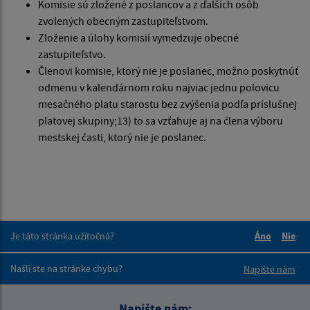
Komisie sú zložené z poslancov a z ďalších osôb
zvolených obecným zastupiteľstvom.
Zloženie a úlohy komisií vymedzuje obecné
zastupiteľstvo.
Členovi komisie, ktorý nie je poslanec, možno poskytnúť
odmenu v kalendárnom roku najviac jednu polovicu
mesačného platu starostu bez zvýšenia podľa príslušnej
platovej skupiny;13) to sa vzťahuje aj na člena výboru
mestskej časti, ktorý nie je poslanec.
Je táto stránka užitočná?
Áno
Nie
Boli tieto 
Boli 
Našli ste na stránke chybu?
Napíšte nám
Napíšte nám: