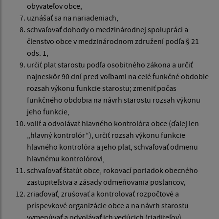
obyvateľov obce,
uznášať sa na nariadeniach,
schvaľovať dohody o medzinárodnej spolupráci a
členstvo obce v medzinárodnom združení podľa § 21
ods. 1,
určiť plat starostu podľa osobitného zákona a určiť
najneskôr 90 dní pred voľbami na celé funkčné obdobie
rozsah výkonu funkcie starostu; zmeniť počas
funkčného obdobia na návrh starostu rozsah výkonu
jeho funkcie,
voliť a odvolávať hlavného kontrolóra obce (ďalej len
„hlavný kontrolór“), určiť rozsah výkonu funkcie
hlavného kontrolóra a jeho plat, schvaľovať odmenu
hlavnému kontrolórovi,
schvaľovať štatút obce, rokovací poriadok obecného
zastupiteľstva a zásady odmeňovania poslancov,
zriaďovať, zrušovať a kontrolovať rozpočtové a
príspevkové organizácie obce a na návrh starostu
vymenúvať a odvolávať ich vedúcich (riaditeľov),