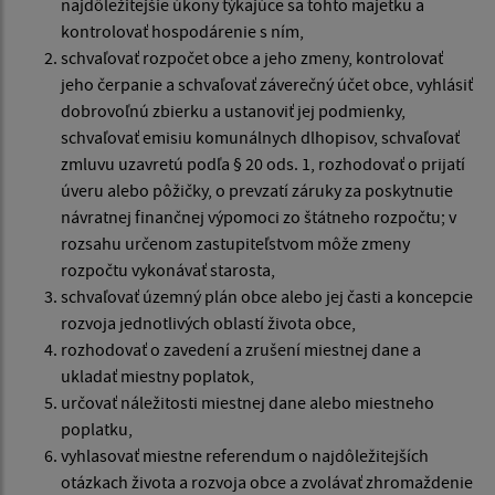
najdôležitejšie úkony týkajúce sa tohto majetku a
kontrolovať hospodárenie s ním,
schvaľovať rozpočet obce a jeho zmeny, kontrolovať
jeho čerpanie a schvaľovať záverečný účet obce, vyhlásiť
dobrovoľnú zbierku a ustanoviť jej podmienky,
schvaľovať emisiu komunálnych dlhopisov, schvaľovať
zmluvu uzavretú podľa § 20 ods. 1, rozhodovať o prijatí
úveru alebo pôžičky, o prevzatí záruky za poskytnutie
návratnej finančnej výpomoci zo štátneho rozpočtu; v
rozsahu určenom zastupiteľstvom môže zmeny
rozpočtu vykonávať starosta,
schvaľovať územný plán obce alebo jej časti a koncepcie
rozvoja jednotlivých oblastí života obce,
rozhodovať o zavedení a zrušení miestnej dane a
ukladať miestny poplatok,
určovať náležitosti miestnej dane alebo miestneho
poplatku,
vyhlasovať miestne referendum o najdôležitejších
otázkach života a rozvoja obce a zvolávať zhromaždenie