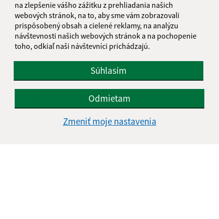
na zlepšenie vášho zážitku z prehliadania našich
webových stránok, na to, aby sme vám zobrazovali
Meno (povinné)
prispôsobený obsah a cielené reklamy, na analýzu
návštevnosti našich webových stránok a na pochopenie
toho, odkiaľ naši návštevníci prichádzajú.
E-mailová adresa (povinné)
Súhlasím
Text vašej správy (povinné)
Odmietam
Zmeniť moje nastavenia
Oboznámil som sa so
spracúvaním osobných
údajov
Google reCaptcha Response
Odoslať správu