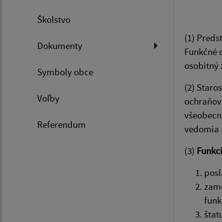
Školstvo
(1) Preds
Dokumenty
Funkčné o
osobitný 
Symboly obce
(2) Staro
Voľby
ochraňova
všeobecne
Referendum
vedomia 
(3)
Funkci
posl
zame
funk
štat