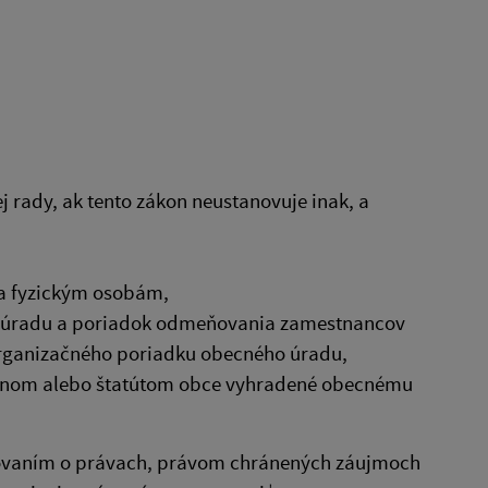
j rady, ak tento zákon neustanovuje inak, a
 a fyzickým osobám,
o úradu a poriadok odmeňovania zamestnancov
organizačného poriadku obecného úradu,
ákonom alebo štatútom obce vyhradené obecnému
dovaním o právach, právom chránených záujmoch