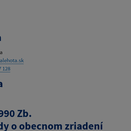
a
ta
lehota.sk
7 128
a
990 Zb.
dy o obecnom zriadení