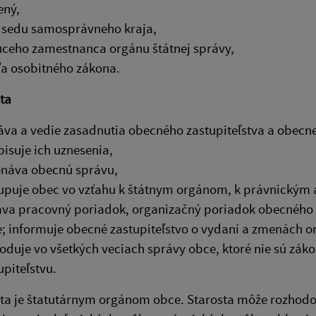
ený,
sedu samosprávneho kraja,
ceho zamestnanca orgánu štátnej správy,
a osobitného zákona.
ta
áva a vedie zasadnutia obecného zastupiteľstva a obecne
isuje ich uznesenia,
náva obecnú správu,
upuje obec vo vzťahu k štátnym orgánom, k právnickým
va pracovný poriadok, organizačný poriadok obecnéh
; informuje obecné zastupiteľstvo o vydaní a zmenách 
oduje vo všetkých veciach správy obce, ktoré nie sú z
upiteľstvu.
osta je štatutárnym orgánom obce. Starosta môže rozho