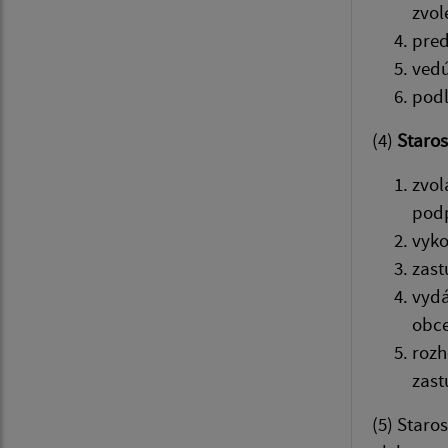
zvol
pred
vedú
podľ
(4)
Staros
zvol
podp
vyko
zast
vydá
obce
rozh
zast
(5) Star