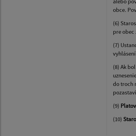
alebo pov
obce. Po
(6) Staro
pre obec 
(7) Ustan
vyhlásení
(8) Ak bo
uznesenie
do troch 
pozastavi
(9)
Platov
(10)
Staro