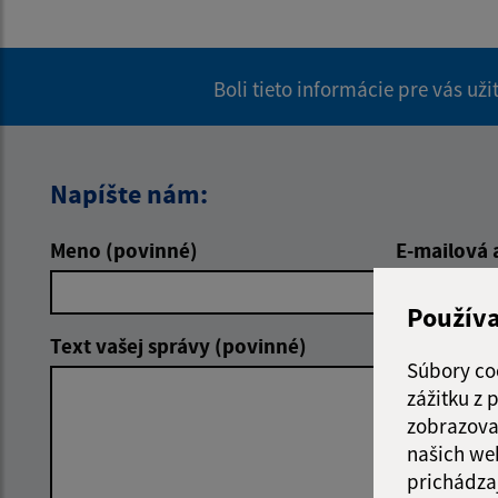
Boli tieto informácie pre vás už
Napíšte nám:
Meno (povinné)
E-mailová 
Použív
Text vašej správy (povinné)
Súbory co
zážitku z
zobrazova
našich we
prichádza