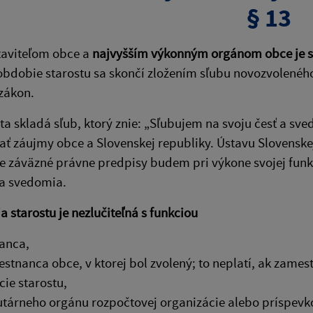
§ 13
taviteľom obce a
najvyšším výkonným orgánom obce je s
bdobie starostu sa skončí zložením sľubu novozvoleného
zákon.
sta skladá sľub, ktorý znie: „Sľubujem na svoju česť a sv
ť záujmy obce a Slovenskej republiky. Ústavu Slovenskej
 záväzné právne predpisy budem pri výkone svojej funkc
a svedomia.
a starostu je nezlučiteľná s funkciou
anca,
stnanca obce, v ktorej bol zvolený; to neplatí, ak zame
cie starostu,
utárneho orgánu rozpočtovej organizácie alebo príspevko