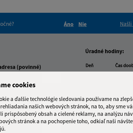
itočné?
Našli
Áno
Nie
Boli tieto informácie pre 
Boli tieto informáci
Úradné hodiny:
Deň
Čas doo
adresa (povinné)
Pondelok:
08:00 - 1
Utorok:
08:00 - 1
ame cookies
Streda:
08:00 - 1
Štvrtok:
08:00 - 1
okie a ďalšie technológie sledovania používame na zlepš
Piatok:
nestránk
 prehliadania našich webových stránok, na to, aby sme v
li prispôsobený obsah a cielené reklamy, na analýzu náv
Obedňajšia prestáv
bových stránok a na pochopenie toho, odkiaľ naši návšte
jú.