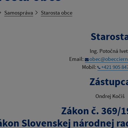
Samospráva
Starosta obce
Starost
Ing. Potočná Ive
Email:
obec@obeccierna
Mobil:
+421 905 84
Zástupc
Ondrej Kočiš
Zákon č. 369/1
ákon Slovenskej národnej ra