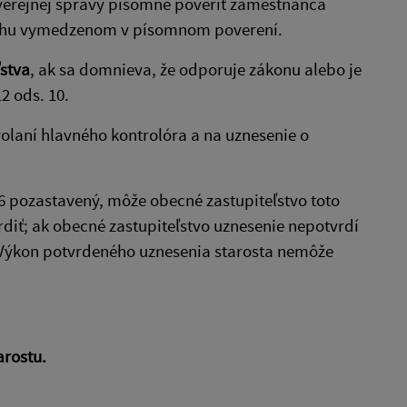
 verejnej správy písomne poveriť zamestnanca
sahu vymedzenom v písomnom poverení.
stva
, ak sa domnieva, že odporuje zákonu alebo je
2 ods. 10.
volaní hlavného kontrolóra a na uznesenie o
6 pozastavený, môže obecné zastupiteľstvo toto
diť; ak obecné zastupiteľstvo uznesenie nepotvrdí
. Výkon potvrdeného uznesenia starosta nemôže
arostu.