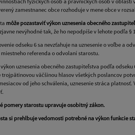
innostiach fyzických osôb a právnických osôb v oblasti
verený zamestnanec obce rozhoduje v mene obce v roz
sta
môže pozastaviť výkon uznesenia obecného zastupiteľ
zjavne nevýhodné tak, že ho nepodpíše v lehote podľa § 1
ovenie odseku 6 sa nevzťahuje na uznesenie o voľbe a od
 miestneho referenda o odvolaní starostu.
l výkon uznesenia obecného zastupiteľstva podľa odseku 
 trojpätinovou väčšinou hlasov všetkých poslancov potvr
mesiacov od jeho schválenia, uznesenie stráca platnosť
ť.
é pomery starostu upravuje osobitný zákon.
sta si prehlbuje vedomosti potrebné na výkon funkcie st