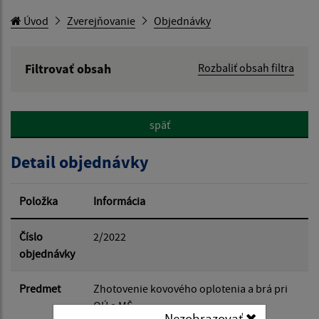
Úvod
Zverejňovanie
Objednávky
Filtrovať obsah
Rozbaliť obsah filtra
Hľadaný výraz:
späť
Hľadať v:
Detail objednávky
Typ dátumu:
Položka
Informácia
Dátum od:
Číslo
2/2022
objednávky
Dátum do:
Predmet
Zhotovenie kovového oplotenia a brá pri
OÚ a MŠ
Nezobrazovať