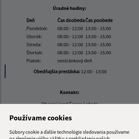
Úradné hodiny:
Deň
Čas doobeda
Čas poobede
Pondelok:
08:00 - 12:00
13:00 - 15:00
Utorok:
08:00 - 12:00
13:00 - 15:00
Streda:
08:00 - 12:00
13:00 - 15:00
Štvrtok:
08:00 - 12:00
13:00 - 15:00
Piatok:
nestránkový deň
Obedňajšia prestávka:
12:00 - 13:00
Kontakt:
Obecný úrad Čierna Lehota
Čierna Lehota 68
Používame cookies
049 36 Slavošovce
obec@obecciernalehota.sk
Súbory cookie a ďalšie technológie sledovania používame
na zlepšenie vášho zážitku z prehliadania našich
+421 58 788 37 70