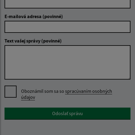
E-mailová adresa (povinné)
Text vašej správy (povinné)
Oboznámil som sa so
spracúvaním osobných
údajov
Google reCaptcha Response
Odoslať správu