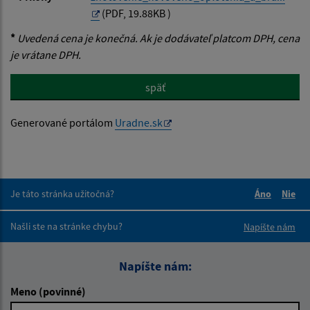
(PDF, 19.88KB )
*
Uvedená cena je konečná. Ak je dodávateľ platcom DPH, cena
je vrátane DPH.
späť
Generované portálom
Uradne.sk
Je táto stránka užitočná?
Áno
Nie
Boli tieto 
Boli 
Našli ste na stránke chybu?
Napíšte nám
Napíšte nám:
Meno (povinné)