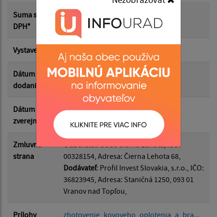
Suma od:
Suma s
0.00 €
DPH*
Suma do:
Vystavená
20.05.2022
Dátum
30.10.2022
dodania
Filtrovať
Reset
Dátum
31.05.2022
zverejnenia
Zmluvná
Odberateľ
: Obec Čierna Lehota, IČO:
strana
00328154, Adresa: Čierna Lehota 68,
Dodávateľ
: Profil Invest Slovakia, s.r.o., IČO:
36823945, Adresa: Staničná 1250, 093 01
Vranov nad Topľou,
Prílohy
zhotovenie_kovoveho_oplotenia_a_bra...