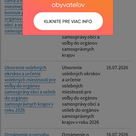
člena a náhradníka do
oznámenia o
miestnej volebnej
delegovaní člena a
komisie pre voľby do
náhradníka do
orgánov samosprávy
miestnej volebnej
obcí a voľby do orgánov
komisie pre voľby
samosprávnych krajov
do orgánov
samosprávy obcí a
voľby do orgánov
samosprávnych
krajov
Utvorenie volebných
Utvorenie
16.07.2026
okrskov a určenie
volebných okrskov
volebných miestností pre
a určenie
voľby do orgánov
volebných
samosprávy obcí a volieb
miestností pre
do orgánov
voľby do orgánov
samosprávnych krajov v
samosprávy obcí a
roku 2026
volieb do orgánov
samosprávnych
krajov v roku 2026
Oznámenie o rozsahu
Oznámenie o
16.07.2026