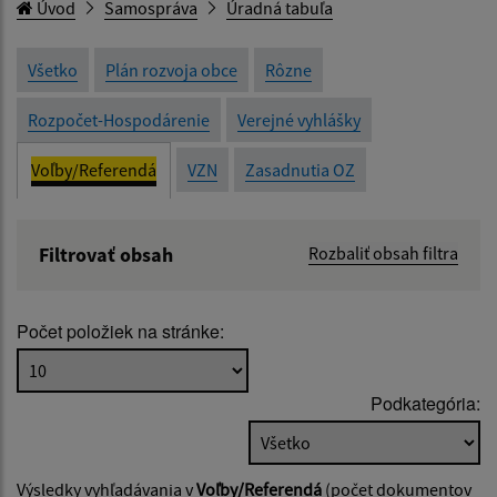
Úvod
Samospráva
Úradná tabuľa
Všetko
Plán rozvoja obce
Rôzne
Rozpočet-Hospodárenie
Verejné vyhlášky
Voľby/Referendá
VZN
Zasadnutia OZ
Filtrovať obsah
Rozbaliť obsah filtra
Názov:
Počet položiek na stránke:
Popis:
Podkategória:
Dátum zverejnenia od:
Výsledky vyhľadávania v
Voľby/Referendá
(počet dokumentov