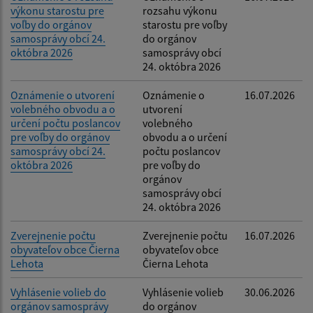
výkonu starostu pre
rozsahu výkonu
voľby do orgánov
starostu pre voľby
samosprávy obcí 24.
do orgánov
októbra 2026
samosprávy obcí
24. októbra 2026
Oznámenie o utvorení
Oznámenie o
16.07.2026
volebného obvodu a o
utvorení
určení počtu poslancov
volebného
pre voľby do orgánov
obvodu a o určení
samosprávy obcí 24.
počtu poslancov
októbra 2026
pre voľby do
orgánov
samosprávy obcí
24. októbra 2026
Zverejnenie počtu
Zverejnenie počtu
16.07.2026
obyvateľov obce Čierna
obyvateľov obce
Lehota
Čierna Lehota
Vyhlásenie volieb do
Vyhlásenie volieb
30.06.2026
orgánov samosprávy
do orgánov