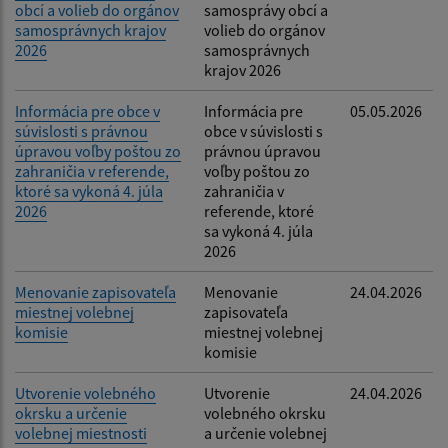
obcí a volieb do orgánov
samosprávy obcí a
samosprávnych krajov
volieb do orgánov
2026
samosprávnych
krajov 2026
Informácia pre obce v
Informácia pre
05.05.2026
súvislosti s právnou
obce v súvislosti s
úpravou voľby poštou zo
právnou úpravou
zahraničia v referende,
voľby poštou zo
ktoré sa vykoná 4. júla
zahraničia v
2026
referende, ktoré
sa vykoná 4. júla
2026
Menovanie zapisovateľa
Menovanie
24.04.2026
miestnej volebnej
zapisovateľa
komisie
miestnej volebnej
komisie
Utvorenie volebného
Utvorenie
24.04.2026
okrsku a určenie
volebného okrsku
volebnej miestnosti
a určenie volebnej