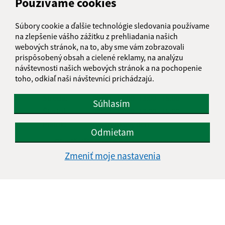
Používame cookies
Súbory cookie a ďalšie technológie sledovania používame
na zlepšenie vášho zážitku z prehliadania našich
Úradné hodiny:
webových stránok, na to, aby sme vám zobrazovali
prispôsobený obsah a cielené reklamy, na analýzu
Deň
Čas doobeda
Čas poobede
návštevnosti našich webových stránok a na pochopenie
Pondelok:
08:00 - 12:00
13:00 - 15:00
toho, odkiaľ naši návštevníci prichádzajú.
Utorok:
08:00 - 12:00
13:00 - 15:00
Streda:
08:00 - 12:00
13:00 - 15:00
Súhlasím
Štvrtok:
08:00 - 12:00
13:00 - 15:00
Piatok:
nestránkový deň
Odmietam
Obedňajšia prestávka:
12:00 - 13:00
Zmeniť moje nastavenia
Kontakt:
Obecný úrad Čierna Lehota
Čierna Lehota 68
049 36 Slavošovce