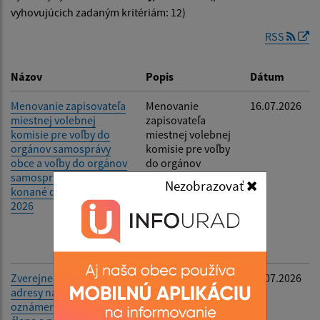
Dátum zverejnenia do:
vyhovujúcich zadaným kritériám: 12)
RSS
Filtrovať
Reset
Názov
Popis
Dátum
Menovanie zapisovateľa
Menovanie
16.07.2026
miestnej volebnej
zapisovateľa
komisie pre voľby do
miestnej volebnej
orgánov samosprávy
komisie pre voľby
obce a voľby do orgánov
do orgánov
samosprávnych krajov
samosprávy obce
Nezobrazovať
konané dňa 24. októbra
a voľby do
2026
orgánov
samosprávnych
krajov konané dňa
24. októbra 2026
Zverejnenie e-mailovej
Zverejnenie e-
16.07.2026
adresy na doručenie
mailovej adresy na
oznámenia o delegovaní
doručenie