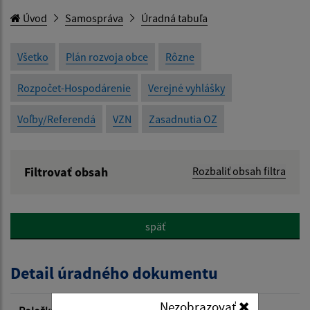
Úvod
Samospráva
Úradná tabuľa
Všetko
Plán rozvoja obce
Rôzne
Rozpočet-Hospodárenie
Verejné vyhlášky
Voľby/Referendá
VZN
Zasadnutia OZ
Filtrovať obsah
Rozbaliť obsah filtra
Názov:
späť
Popis:
Detail úradného dokumentu
Dátum zverejnenia od:
Nezobrazovať