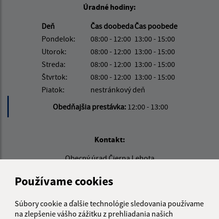
Úradné hodiny:
Deň
Čas doobeda
Čas poobede
Pondelok:
08:00 - 12:00
13:00 - 15:00
Utorok:
08:00 - 12:00
13:00 - 15:00
Streda:
08:00 - 12:00
13:00 - 15:00
Štvrtok:
08:00 - 12:00
13:00 - 15:00
Piatok:
nestránkový deň
Obedňajšia prestávka:
12:00 - 13:00
Kontakt:
Obecný úrad Čierna Lehota
Čierna Lehota 68
Používame cookies
049 36 Slavošovce
obec@obecciernalehota.sk
Súbory cookie a ďalšie technológie sledovania používame
+421 58 788 37 70
na zlepšenie vášho zážitku z prehliadania našich