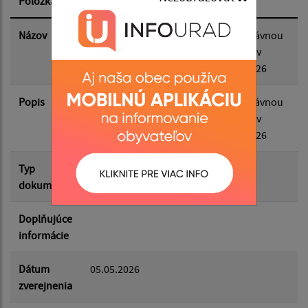
Položka
Informácia
Dátum zverejnenia do:
Názov
Informácia pre obce v súvislosti s právnou
úpravou voľby poštou zo zahraničia v
referende, ktoré sa vykoná 4. júla 2026
Filtrovať
Reset
Popis
Informácia pre obce v súvislosti s právnou
úpravou voľby poštou zo zahraničia v
referende, ktoré sa vykoná 4. júla 2026
Typ
Voľby/Referendá
dokumentu
Doplňujúce
informácie
Dátum
05.05.2026
zverejnenia